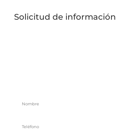
Solicitud de información
Rellena el siguiente formulario y te
responderemos lo antes posible.
Si lo prefieres,
llámanos al 91 411 58 48
ó
escríbenos a
nuestro
WhatsApp +34 609 959 487