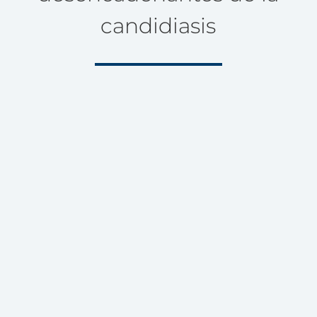
candidiasis
Uso frecuente de medicamentos
Estos pueden causar una bajada de las defensas
naturales, como los antibióticos, corticoides,
antihistamínicos u otros fármacos
inmunosupresores y hormonales, como los
anticonceptivos, los tratamientos de reemplazo
hormonal y de infertilidad, y podrían ser factores
desencadenantes.