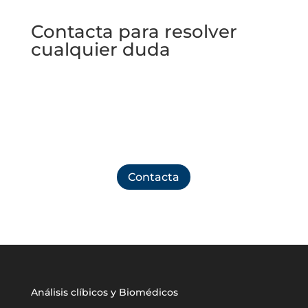
Contacta para resolver
cualquier duda
No dudes en ponerte en contacto con nosotros
para resolver cualquier aclaración que necesites o
pedir cita en nuestro laboratorio
Contacta
Análisis clíbicos y Biomédicos