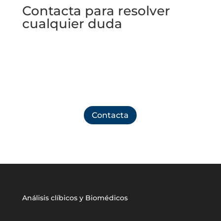
Contacta para resolver
cualquier duda
No dudes en ponerte en contacto con nosotros
para resolver cualquier aclaración que necesites o
pedir cita en nuestro laboratorio
Contacta
Análisis clíbicos y Biomédicos