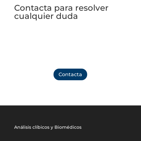
Contacta para resolver
cualquier duda
No dudes en ponerte en contacto con nosotros
para resolver cualquier aclaración que necesites o
pedir cita en nuestro laboratorio
Contacta
Análisis clíbicos y Biomédicos