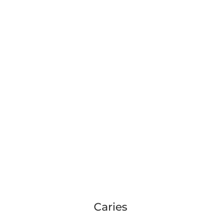
Treponema denticola
Eikenella corrodens
Capnocytophaga spp.
Campylobacter rectus
Eubacterium nodatum
Parvimonas micra
F. nucleatum / periodonticum
Caries