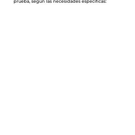
prueba, según las necesidades específicas:
Básicas
A. actionmycetemcomitans
Prevotella intermedia
P. gingivitis
Tannerella forsythia
Treponema denticola
Múltiple
A. actionmycetemcomitans
Prevotella intermedia
P. gingivitis
Tannerella forsythia