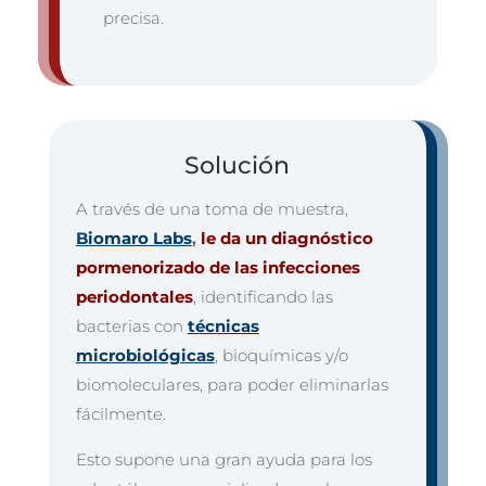
precisa.
Solución
A través de una toma de muestra,
Biomaro Labs
,
le da un diagnóstico
pormenorizado de las infecciones
periodontales
, identificando las
bacterias con
técnicas
microbiológicas
, bioquímicas y/o
biomoleculares, para poder eliminarlas
fácilmente.
Esto supone una gran ayuda para los