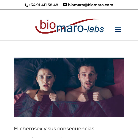
+34 91 411 58 48
biomaro@biomaro.com
El chemsex y sus consecuencias