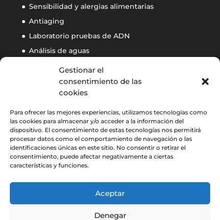
Sensibilidad y alergias alimentarias
Antiaging
Laboratorio pruebas de ADN
Análisis de aguas
Calidad ambiental de interiores
Gestionar el
Control de autoclaves
consentimiento de las
cookies
Contacto
Para ofrecer las mejores experiencias, utilizamos tecnologías como
las cookies para almacenar y/o acceder a la información del
Contacto
dispositivo. El consentimiento de estas tecnologías nos permitirá
procesar datos como el comportamiento de navegación o las
identificaciones únicas en este sitio. No consentir o retirar el
Calle Camarena, 102 local posterior, 1A2 ·CP: 28047,
consentimiento, puede afectar negativamente a ciertas
MADRID
características y funciones.
+34 91 411 58 48
, de lunes a viernes de
9.00 a
Aceptar
20:00h
Denegar
biomaro@biomaro.com