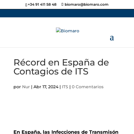
+34 91 411 58 48
biomaro@biomaro.com
Récord en España de
Contagios de ITS
por
Nur
|
Abr 17, 2024
|
ITS
|
0 Comentarios
En España, las Infecciones de Transmisón