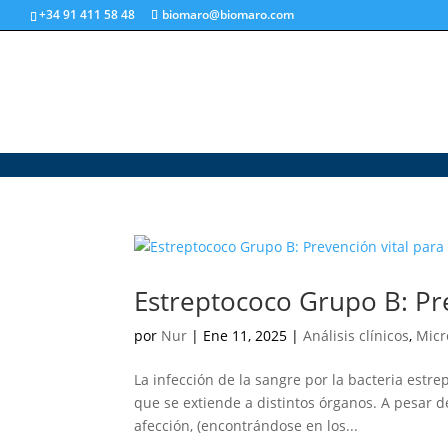
+34 91 411 58 48
biomaro@biomaro.com
Estreptococo Grupo B: Pre
por
Nur
|
Ene 11, 2025
|
Análisis clínicos
,
Micr
La infección de la sangre por la bacteria estre
que se extiende a distintos órganos. A pesar d
afección, (encontrándose en los...