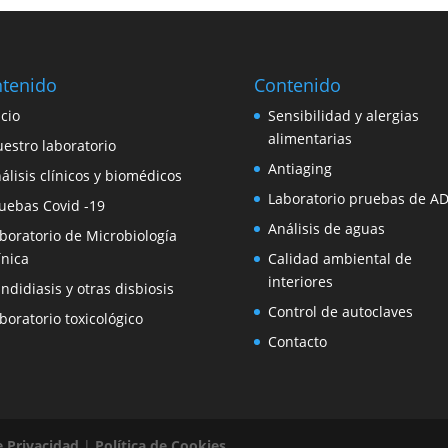
tenido
Contenido
icio
Sensibilidad y alergias
alimentarias
estro laboratorio
Antiaging
álisis clínicos y biomédicos
Laboratorio pruebas de A
uebas Covid -19
Análisis de aguas
boratorio de Microbiología
ínica
Calidad ambiental de
interiores
ndidiasis y otras disbiosis
Control de autoclaves
boratorio toxicológico
Contacto
e Privacidad
|
Política de Cookies