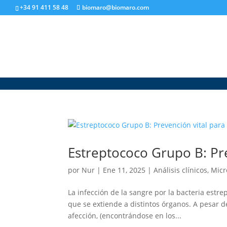
+34 91 411 58 48
biomaro@biomaro.com
Estreptococo Grupo B: Pre
por
Nur
|
Ene 11, 2025
|
Análisis clínicos
,
Micr
La infección de la sangre por la bacteria estre
que se extiende a distintos órganos. A pesar d
afección, (encontrándose en los...