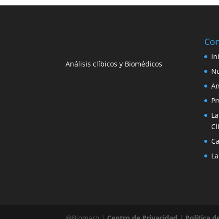
Con
In
Análisis clíbicos y Biomédicos
Nu
An
Pr
La
Cl
Ca
La
@Biomaro |
Centro de Privacidad
|
Política d