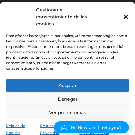
Calidad ambiental de interiores
Gestionar el
Control de autoclaves
consentimiento de las
cookies
Contacto
Para ofrecer las mejores experiencias, utilizamos tecnologías como
las cookies para almacenar y/o acceder a la información del
Contacto
dispositivo. El consentimiento de estas tecnologías nos permitirá
procesar datos como el comportamiento de navegación o las
identificaciones únicas en este sitio. No consentir o retirar el
Calle Camarena, 102 local posterior, 1A2 ·CP: 28047,
consentimiento, puede afectar negativamente a ciertas
MADRID
características y funciones.
+34 91 411 58 48
, de lunes a viernes de
9.00 a
Aceptar
20:00h
Denegar
biomaro@biomaro.com
Ver preferencias
@Biomaro |
Centro de Privacidad
|
Política de
Política de
Política de
Política de
Hi! How can I help you?
Privacidad
|
Política de Cookies
Cookies
Privacidad
confidencialidad